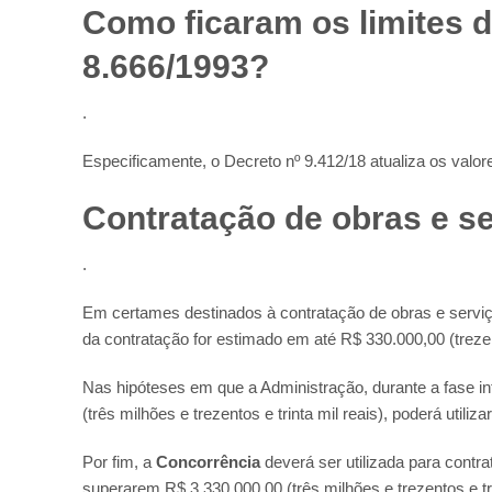
Como ficaram os limites d
8.666/1993?
.
Especificamente, o Decreto nº 9.412/18 atualiza os valores
Contratação de obras e s
.
Em certames destinados à contratação de obras e serviç
da contratação for estimado em até R$ 330.000,00 (trezent
Nas hipóteses em que a Administração, durante a fase i
(três milhões e trezentos e trinta mil reais), poderá utili
Por fim, a
Concorrência
deverá ser utilizada para contr
superarem R$ 3.330.000,00 (três milhões e trezentos e trin