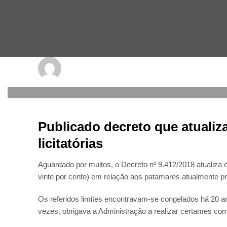
conectesite
SEXTA-FEIRA, 22 JUNHO 2018
/
PUBLISHED IN
MUNICÍPIOS P
Publicado decreto que atualiz
licitatórias
Aguardado por muitos, o Decreto nº 9.412/2018 atualiza 
vinte por cento) em relação aos patamares atualmente pr
Os referidos limites encontravam-se congelados há 20 an
vezes, obrigava a Administração a realizar certames com