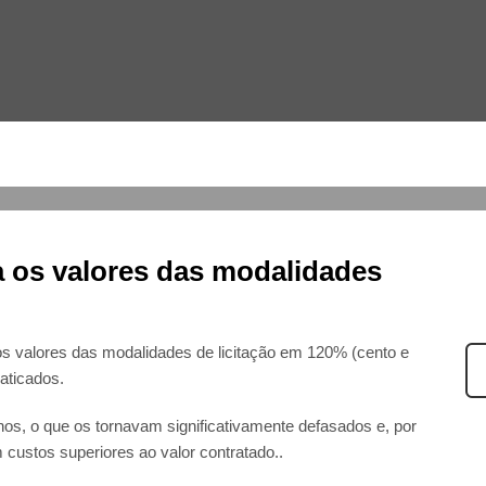
ODEM RETER IRRF NAS CONTRATAÇÕES PÚBLICAS, DECIDE TRF-4
a os valores das modalidades
os valores das modalidades de licitação em 120% (cento e
aticados.
os, o que os tornavam significativamente defasados e, por
 custos superiores ao valor contratado..