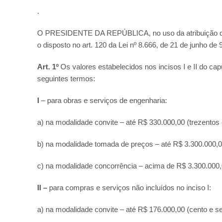
.
O PRESIDENTE DA REPÚBLICA, no uso da atribuição que lh
o disposto no art. 120 da Lei nº 8.666, de 21 de junho d
Art. 1º
Os valores estabelecidos nos incisos I e II do capu
seguintes termos:
I
– para obras e serviços de engenharia:
a) na modalidade convite – até R$ 330.000,00 (trezentos e 
b) na modalidade tomada de preços – até R$ 3.300.000,00 
c) na modalidade concorrência – acima de R$ 3.300.000,00
II –
para compras e serviços não incluídos no inciso I:
a) na modalidade convite – até R$ 176.000,00 (cento e set