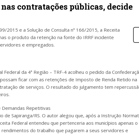
nas contratações públicas, decide
99/2015 e a Solução de Consulta nº 166/2015, a Receita
nas o produto da retenção na fonte do IRRF incidente
servidores e empregados.
nal Federal da 4ª Região – TRF-4 acolheu o pedido da Confederaç
s possam ficar com as retenções de Imposto de Renda Retido na
ratação de serviços. O resultado do julgamento tem repercuss
iros.
de Demandas Repetitivas
io de Sapiranga/RS. O autor alegou que, após a Instrução Normat
ceita Federal entendeu que pertenceria aos municípios apenas o
e rendimentos do trabalho que pagarem a seus servidores e